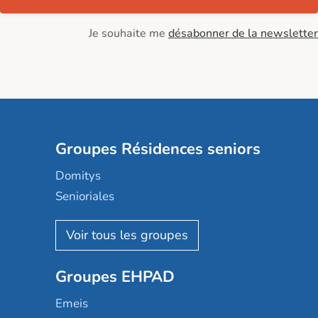
Je souhaite me
désabonner de la newsletter
Groupes Résidences seniors
Domitys
Senioriales
Nohée
Les Résidentiels
Ovelia
Groupes EHPAD
Mobicap
Domusvi
Emeis