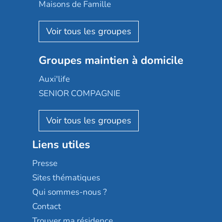
Happy Senior
Maisons de Famille
Espace et vie
Korian
Aquarelia
Emera
Nexity edenea
Colisée
Les jardins d'Arcadie
Groupes maintien à domicile
Groupe SOS
Occitalia
Le Noble Âge
Auxi'life
Appartseniors
Almage
SENIOR COMPAGNIE
Villa beausoleil
Pavonis santé
AGE D'OR Services
Reseda
Résidalya
Stella management
Groupe aplus
Liens utiles
Les villages d'or
Sérénys
Presse
Résidences services Villa Médicis
Sites thématiques
Qui sommes-nous ?
Contact
Trouver ma résidence