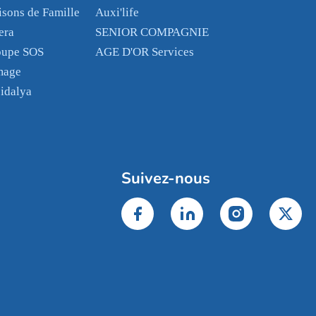
sons de Famille
Auxi'life
era
SENIOR COMPAGNIE
oupe SOS
AGE D'OR Services
mage
idalya
Suivez-nous