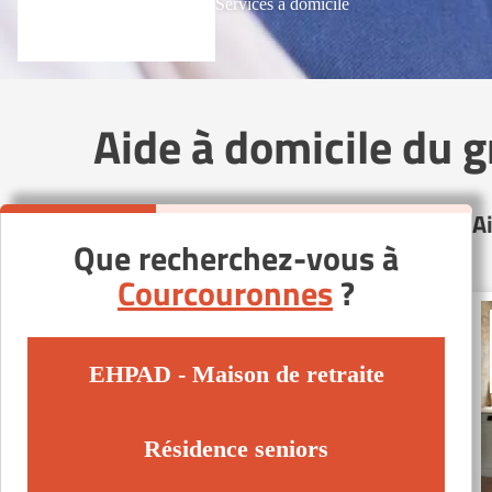
Services à domicile
Aide à domicile du
A
Que recherchez-vous à
Courcouronnes
?
EHPAD - Maison de retraite
Résidence seniors