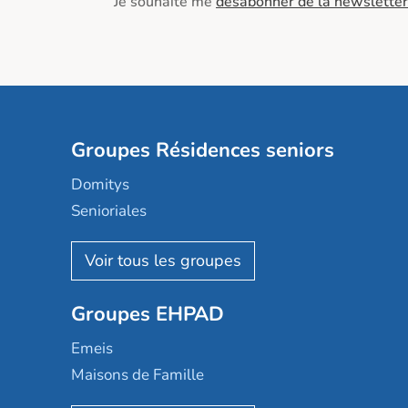
Je souhaite me
désabonner de la newsletter
Groupes Résidences seniors
Domitys
Senioriales
Nohée
Les Résidentiels
Ovelia
Groupes EHPAD
Mobicap
Domusvi
Emeis
Happy Senior
Maisons de Famille
Espace et vie
Korian