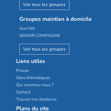
Aquarelia
Emera
Nexity edenea
Colisée
Les jardins d'Arcadie
Groupes maintien à domicile
Groupe SOS
Occitalia
Le Noble Âge
Auxi'life
Appartseniors
Almage
SENIOR COMPAGNIE
Villa beausoleil
Pavonis santé
AGE D'OR Services
Reseda
Résidalya
Stella management
Groupe aplus
Liens utiles
Les villages d'or
Sérénys
Presse
Résidences services Villa Médicis
Sites thématiques
Qui sommes-nous ?
Contact
Trouver ma résidence
Plans du site