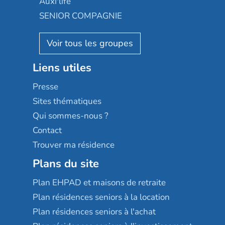
Auxi'life
Appartseniors
Almage
SENIOR COMPAGNIE
Villa beausoleil
Pavonis santé
AGE D'OR Services
Reseda
Résidalya
Stella management
Groupe aplus
Liens utiles
Les villages d'or
Sérénys
Presse
Résidences services Villa Médicis
Sites thématiques
Qui sommes-nous ?
Contact
Trouver ma résidence
Plans du site
Plan EHPAD et maisons de retraite
Plan résidences seniors à la location
Plan résidences seniors à l'achat