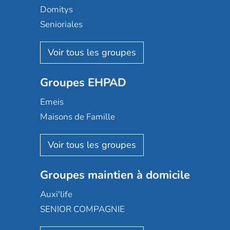
Domitys
Senioriales
Nohée
Les Résidentiels
Ovelia
Groupes EHPAD
Mobicap
Domusvi
Emeis
Happy Senior
Maisons de Famille
Espace et vie
Korian
Aquarelia
Emera
Nexity edenea
Colisée
Les jardins d'Arcadie
Groupes maintien à domicile
Groupe SOS
Occitalia
Le Noble Âge
Auxi'life
Appartseniors
Almage
SENIOR COMPAGNIE
Villa beausoleil
Pavonis santé
AGE D'OR Services