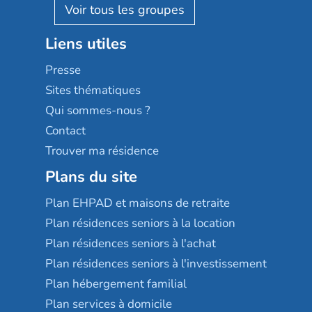
Reseda
Résidalya
Stella management
Groupe aplus
Liens utiles
Les villages d'or
Sérénys
Presse
Résidences services Villa Médicis
Sites thématiques
Qui sommes-nous ?
Contact
Trouver ma résidence
Plans du site
Plan EHPAD et maisons de retraite
Plan résidences seniors à la location
Plan résidences seniors à l'achat
Plan résidences seniors à l'investissement
Plan hébergement familial
Plan services à domicile