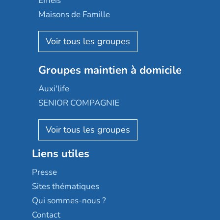
Emeis
Happy Senior
Maisons de Famille
Espace et vie
Korian
Aquarelia
Emera
Nexity edenea
Colisée
Les jardins d'Arcadie
Groupes maintien à domicile
Groupe SOS
Occitalia
Le Noble Âge
Auxi'life
Appartseniors
Almage
SENIOR COMPAGNIE
Villa beausoleil
Pavonis santé
AGE D'OR Services
Reseda
Résidalya
Stella management
Groupe aplus
Liens utiles
Les villages d'or
Sérénys
Presse
Résidences services Villa Médicis
Sites thématiques
Qui sommes-nous ?
Contact