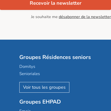
Recevoir la newsletter
Je souhaite me
désabonner de la newsletter
Groupes Résidences seniors
Domitys
Senioriales
Nohée
Les Résidentiels
Ovelia
Groupes EHPAD
Mobicap
Domusvi