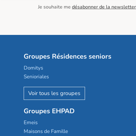
Je souhaite me
désabonner de la newsletter
Groupes Résidences seniors
Domitys
Senioriales
Nohée
Les Résidentiels
Ovelia
Groupes EHPAD
Mobicap
Domusvi
Emeis
Happy Senior
Maisons de Famille