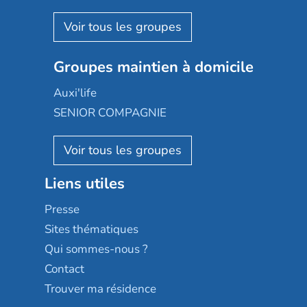
Espace et vie
Korian
Aquarelia
Emera
Nexity edenea
Colisée
Les jardins d'Arcadie
Groupes maintien à domicile
Groupe SOS
Occitalia
Le Noble Âge
Auxi'life
Appartseniors
Almage
SENIOR COMPAGNIE
Villa beausoleil
Pavonis santé
AGE D'OR Services
Reseda
Résidalya
Stella management
Groupe aplus
Liens utiles
Les villages d'or
Sérénys
Presse
Résidences services Villa Médicis
Sites thématiques
Qui sommes-nous ?
Contact
Trouver ma résidence