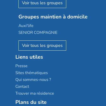
Aquarelia
Emera
Nexity edenea
Colisée
Les jardins d'Arcadie
Groupes maintien à domicile
Groupe SOS
Occitalia
Le Noble Âge
Auxi'life
Appartseniors
Almage
SENIOR COMPAGNIE
Villa beausoleil
Pavonis santé
AGE D'OR Services
Reseda
Résidalya
Stella management
Groupe aplus
Liens utiles
Les villages d'or
Sérénys
Presse
Résidences services Villa Médicis
Sites thématiques
Qui sommes-nous ?
Contact
Trouver ma résidence
Plans du site