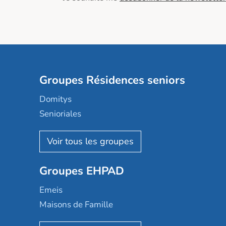
Groupes Résidences seniors
Domitys
Senioriales
Nohée
Les Résidentiels
Ovelia
Groupes EHPAD
Mobicap
Domusvi
Emeis
Happy Senior
Maisons de Famille
Espace et vie
Korian