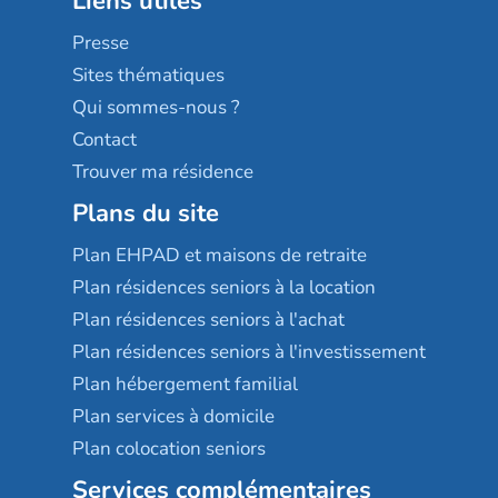
Liens utiles
Les villages d'or
Sérénys
Presse
Résidences services Villa Médicis
Sites thématiques
Qui sommes-nous ?
Contact
Trouver ma résidence
Plans du site
Plan EHPAD et maisons de retraite
Plan résidences seniors à la location
Plan résidences seniors à l'achat
Plan résidences seniors à l'investissement
Plan hébergement familial
Plan services à domicile
Plan colocation seniors
Services complémentaires