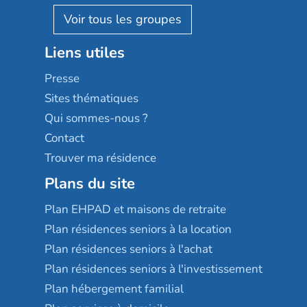
AGE D'OR Services
Reseda
Résidalya
Stella management
Groupe aplus
Liens utiles
Les villages d'or
Sérénys
Presse
Résidences services Villa Médicis
Sites thématiques
Qui sommes-nous ?
Contact
Trouver ma résidence
Plans du site
Plan EHPAD et maisons de retraite
Plan résidences seniors à la location
Plan résidences seniors à l'achat
Plan résidences seniors à l'investissement
Plan hébergement familial