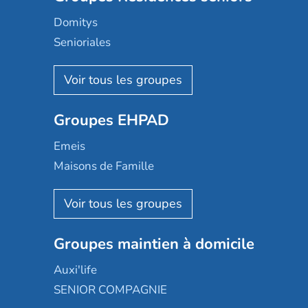
Domitys
Senioriales
Nohée
Les Résidentiels
Ovelia
Groupes EHPAD
Mobicap
Domusvi
Emeis
Happy Senior
Maisons de Famille
Espace et vie
Korian
Aquarelia
Emera
Nexity edenea
Colisée
Les jardins d'Arcadie
Groupes maintien à domicile
Groupe SOS
Occitalia
Le Noble Âge
Auxi'life
Appartseniors
Almage
SENIOR COMPAGNIE
Villa beausoleil
Pavonis santé