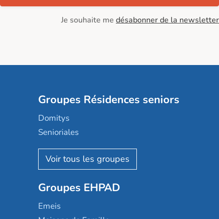
Je souhaite me
désabonner de la newsletter
Groupes Résidences seniors
Domitys
Senioriales
Nohée
Les Résidentiels
Ovelia
Groupes EHPAD
Mobicap
Domusvi
Emeis
Happy Senior