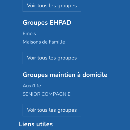
Les Résidentiels
Ovelia
Groupes EHPAD
Mobicap
Domusvi
Emeis
Happy Senior
Maisons de Famille
Espace et vie
Korian
Aquarelia
Emera
Nexity edenea
Colisée
Les jardins d'Arcadie
Groupes maintien à domicile
Groupe SOS
Occitalia
Le Noble Âge
Auxi'life
Appartseniors
Almage
SENIOR COMPAGNIE
Villa beausoleil
Pavonis santé
AGE D'OR Services
Reseda
Résidalya
Stella management
Groupe aplus
Liens utiles
Les villages d'or