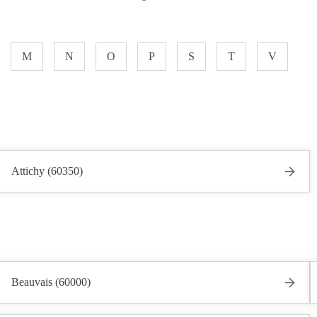
M
N
O
P
S
T
V
Attichy (60350)
Beauvais (60000)