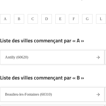
A
B
C
D
E
F
G
L
Liste des villes commençant par « A »
Antilly (60620)
Liste des villes commençant par « B »
Beaulieu-les-Fontaines (60310)