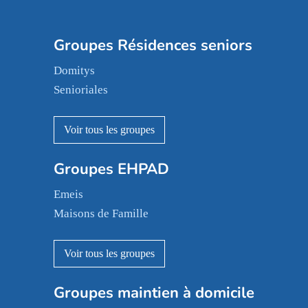
Groupes Résidences seniors
Domitys
Senioriales
Nohée
Les Résidentiels
Ovelia
Groupes EHPAD
Mobicap
Domusvi
Emeis
Happy Senior
Maisons de Famille
Espace et vie
Korian
Aquarelia
Emera
Nexity edenea
Colisée
Les jardins d'Arcadie
Groupes maintien à domicile
Groupe SOS
Occitalia