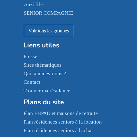
Le Noble Âge
Auxi'life
Appartseniors
Almage
SENIOR COMPAGNIE
Villa beausoleil
Pavonis santé
AGE D'OR Services
Reseda
Résidalya
Stella management
Groupe aplus
Les villages d'or
Liens utiles
Sérénys
Presse
Résidences services Villa Médicis
Sites thématiques
Qui sommes-nous ?
Contact
Trouver ma résidence
Plans du site
Plan EHPAD et maisons de retraite
Plan résidences seniors à la location
Plan résidences seniors à l'achat