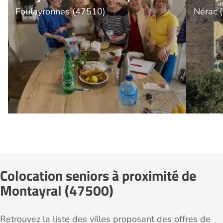
Foulayronnes (47510)
Nérac 
Colocation seniors à proximité de
Montayral (47500)
Retrouvez la liste des villes proposant des offres de