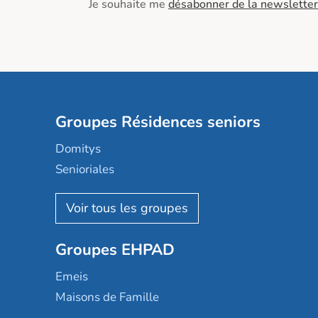
Je souhaite me
désabonner de la newsletter
Groupes Résidences seniors
Domitys
Senioriales
Nohée
Les Résidentiels
Ovelia
Groupes EHPAD
Mobicap
Domusvi
Emeis
Happy Senior
Maisons de Famille
Espace et vie
Korian