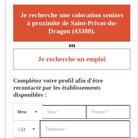
Je recherche une colocation seniors
à proximité de Saint-Privat-du-
Dragon (43380).
ou
Je recherche un emploi
Complétez votre profil afin d'être
recontacté par les établissements
disponibles :
+33