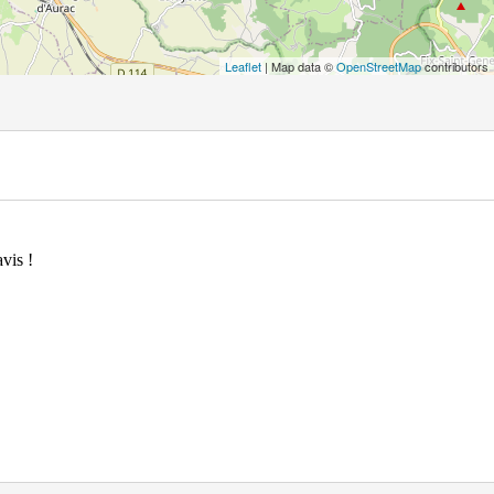
Leaflet
| Map data ©
OpenStreetMap
contributors
vis !