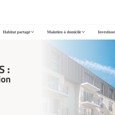
Habitat partagé
Maintien à domicile
Investiss
 :
ion