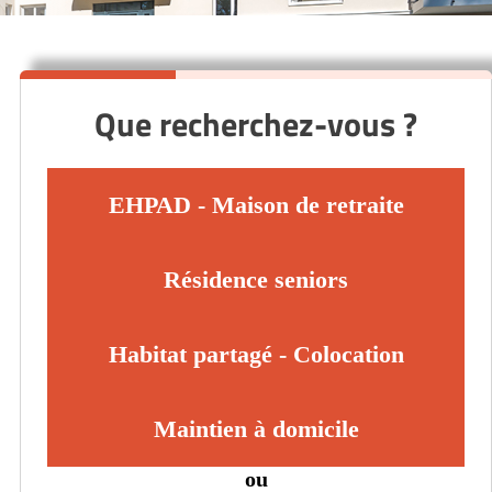
Que recherchez-vous ?
EHPAD - Maison de retraite
Résidence seniors
Habitat partagé - Colocation
Maintien à domicile
ou