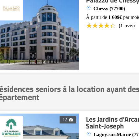
Palazzo de Chess
Chessy (77700)
À partir de
1 609€
par moi
(1 avis)
ésidences seniors à la location ayant de
épartement
Les Jardins d’Arc
12
Saint-Joseph
Lagny-sur-Marne (77