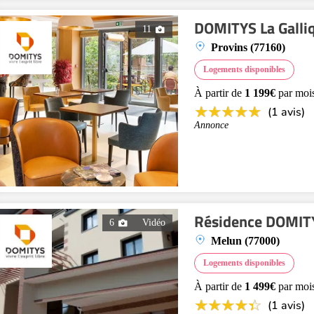
DOMITYS La Galli
11
Provins (77160)
Logements disponibles
À partir de
1 199€
par moi
(1 avis)
Annonce
Résidence DOMITY
6
Vidéo
Melun (77000)
Logements disponibles
À partir de
1 499€
par moi
(1 avis)