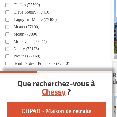
Chelles (77500)
Claye-Souilly (77410)
Lagny-sur-Marne (77400)
Meaux (77100)
Melun (77000)
Montévrain (77144)
Nandy (77176)
Provins (77160)
Saint-Fargeau-Ponthierry (77310)
Émerainville (77184)
R
Autres villes du département
d
Que recherchez-vous à
Chessy
?
Brie-Comte-Robert (77170)
Chenoise (77160)
Chevry-Cossigny (77173)
EHPAD - Maison de retraite
Montereau-Fault-Yonne (77130)