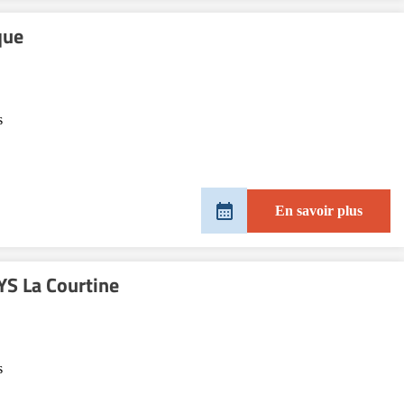
que
s
En savoir plus
S La Courtine
s