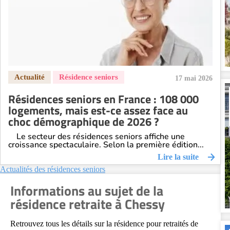
Résidence senior à la location Orléans
Résidence senior à la location Perpignan
Résidence senior à la location Reims
Résidence senior à la location Rennes
Résidence senior à la location Strasbourg
Résidence senior à la location Toulouse
17 mai 2026
Recherche par ville
Résidences seniors en France : 108 000
logements, mais est-ce assez face au
choc démographique de 2026 ?
Le secteur des résidences seniors affiche une
croissance spectaculaire. Selon la première édition...
Lire la suite
Actualités des résidences seniors
Informations au sujet de la
résidence retraite à Chessy
Retrouvez tous les détails sur la résidence pour retraités de