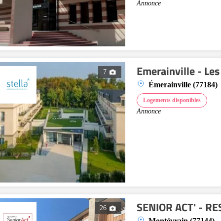
Annonce
Emerainville - Le
7
Émerainville (77184)
Logements disponibles
Annonce
SENIOR ACT' - R
26
Montévrain (77144)