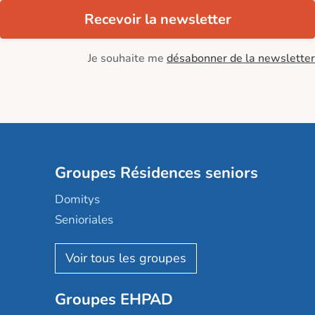
Recevoir la newsletter
Je souhaite me
désabonner de la newsletter
Groupes Résidences seniors
Domitys
Senioriales
Nohée
Les Résidentiels
Ovelia
Groupes EHPAD
Mobicap