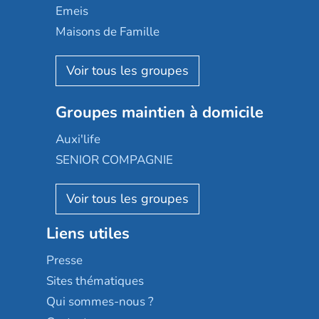
Domusvi
Emeis
Happy Senior
Maisons de Famille
Espace et vie
Korian
Aquarelia
Emera
Nexity edenea
Colisée
Les jardins d'Arcadie
Groupes maintien à domicile
Groupe SOS
Occitalia
Le Noble Âge
Auxi'life
Appartseniors
Almage
SENIOR COMPAGNIE
Villa beausoleil
Pavonis santé
AGE D'OR Services
Reseda
Résidalya
Stella management
Groupe aplus
Liens utiles
Les villages d'or
Sérénys
Presse
Résidences services Villa Médicis
Sites thématiques
Qui sommes-nous ?