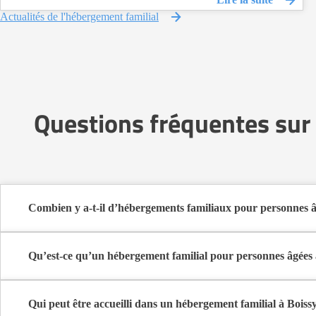
Actualités de l'hébergement familial
Questions fréquentes sur 
Combien y a-t-il d’hébergements familiaux pour personnes â
Sur Logement-seniors.com, on recense actuellement 1 hébergement
Ces structures offrent un cadre de vie chaleureux et sécurisant, idé
Qu’est-ce qu’un hébergement familial pour personnes âgées 
L’hébergement familial permet à une personne âgée d’être accueillie
Elle y bénéficie d’un cadre de vie convivial, de repas partagés, 
Qui peut être accueilli dans un hébergement familial à Boiss