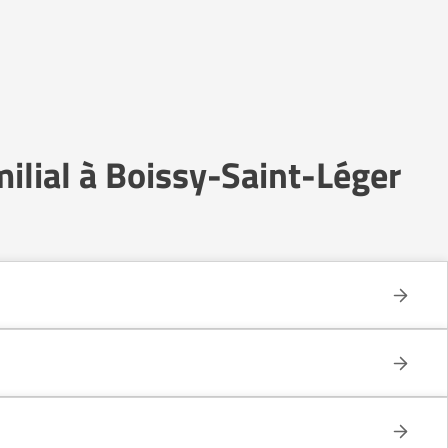
ilial à Boissy-Saint-Léger
6.
e celui d’un établissement collectif.
n conservant une grande autonomie.