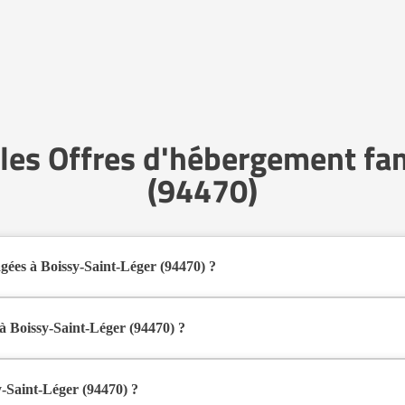
les Offres d'hébergement fam
(94470)
gées à Boissy-Saint-Léger (94470) ?
s familiaux pour personnes âgées à Boissy-Saint-Léger (94470) en 202
al pour les seniors souhaitant vivre dans un environnement plus intime qu
à Boissy-Saint-Léger (94470) ?
 au domicile d’un accueillant familial agréé par le département.
d’une présence quotidienne et d’un accompagnement personnalisé, tout e
y-Saint-Léger (94470) ?