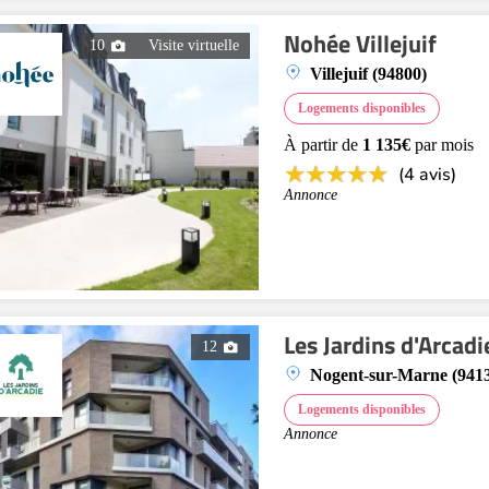
Nohée Villejuif
10
Visite virtuelle
Villejuif (94800)
Logements disponibles
À partir de
1 135€
par mois
(4 avis)
Annonce
Les Jardins d'Arcad
12
Nogent-sur-Marne (941
Logements disponibles
Annonce