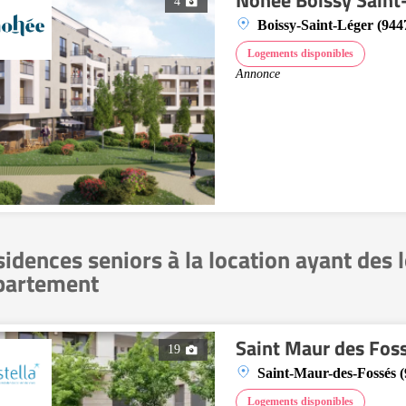
Nohée Boissy Saint
4
Boissy-Saint-Léger (944
Logements disponibles
Annonce
idences seniors à la location ayant des
partement
Saint Maur des Fos
19
Saint-Maur-des-Fossés 
Logements disponibles