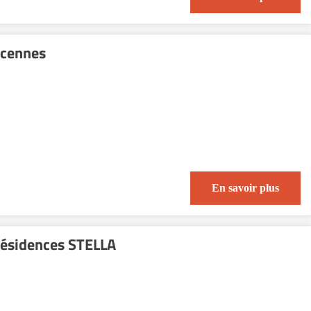
ncennes
En savoir plus
Résidences STELLA