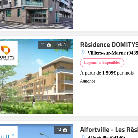
Résidence DOMITYS 
11
Vidéo
Villiers-sur-Marne (943
Logements disponibles
À partir de
1 599€
par mois
Annonce
Alfortville - Les R
14
Alfortville (94140)