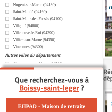
Nogent-sur-Marne (94130)
Saint-Mandé (94160)
Saint-Maur-des-Fossés (94100)
Villejuif (94800)
Villeneuve-le-Roi (94290)
Villiers-sur-Marne (94350)
Vincennes (94300)
Autres villes du département
Champigny-sur-Marne (94500)
Rés
Choisy-le-Roi (94600)
dé
Que recherchez-vous à
Créteil (94000)
Boissy-saint-leger
?
Fontenay-sous-Bois (94120)
Ivry-sur-Seine (94200)
Joinville-le-Pont (94340)
EHPAD - Maison de retraite
Limeil-Brévannes (94450)