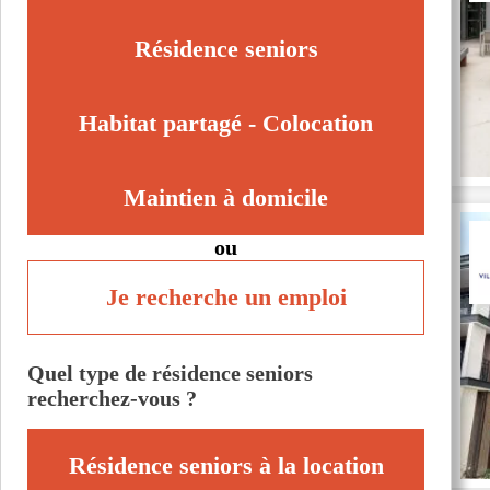
Maisons-Alfort (94700)
Sucy-en-Brie (94370)
Résidence seniors
Thiais (94320)
Vitry-sur-Seine (94400)
Habitat partagé - Colocation
Maintien à domicile
ou
Je recherche un emploi
Quel type de résidence seniors
recherchez-vous ?
Résidence seniors à la location