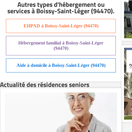
Autres types d'hébergement ou
Résidence senior à la location Nîmes
services
à Boissy-Saint-Léger (94470)
.
Résidence senior à la location Orléans
Résidence senior à la location Perpignan
EHPAD à Boissy-Saint-Léger (94470)
Résidence senior à la location Reims
Résidence senior à la location Rennes
Hébergement familial à Boissy-Saint-Léger
Résidence senior à la location Strasbourg
(94470)
Résidence senior à la location Toulouse
Recherche par ville
Aide à domicile à Boissy-Saint-Léger (94470)
Actualité des résidences seniors