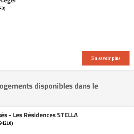
-Léger
70)
En savoir plus
 logements disponibles dans le
sés - Les Résidences STELLA
(94210)