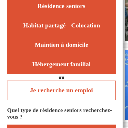
Résidence seniors
Habitat partagé - Colocation
Maintien à domicile
Hébergement familial
ou
Je recherche un emploi
Quel type de résidence seniors recherchez-
vous ?