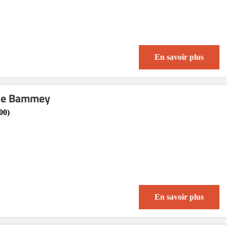
En savoir plus
nne Bammey
00)
En savoir plus