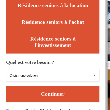
Résidence seniors à la location
Résidence seniors à l'achat
Résidence seniors à
l'investissement
Quel est votre besoin ?
Continuer