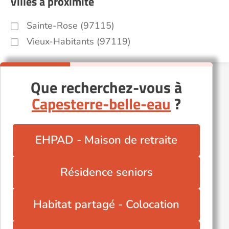
Villes à proximité
Sainte-Rose (97115)
Vieux-Habitants (97119)
Que recherchez-vous à
Capesterre-belle-eau
?
EHPAD - Maison de retraite
Résidence seniors
Habitat partagé - Colocation