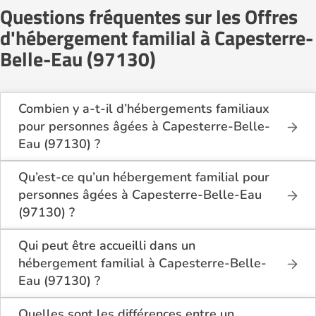
Questions fréquentes sur les Offres
d'hébergement familial à Capesterre-
Belle-Eau (97130)
Combien y a-t-il d’hébergements familiaux
pour personnes âgées à Capesterre-Belle-
Eau (97130) ?
Sur Logement-seniors.com, on recense actuellement
1 hébergements familiaux pour personnes âgées à
Qu’est-ce qu’un hébergement familial pour
Capesterre-Belle-Eau (97130) en 2026.
personnes âgées à Capesterre-Belle-Eau
Ces structures offrent un cadre de vie chaleureux et
(97130) ?
sécurisant, idéal pour les seniors souhaitant vivre
L’hébergement familial permet à une personne âgée
dans un environnement plus intime que celui d’un
d’être accueillie au domicile d’un accueillant familial
Qui peut être accueilli dans un
établissement collectif.
agréé par le département.
hébergement familial à Capesterre-Belle-
Elle y bénéficie d’un cadre de vie convivial, de repas
Eau (97130) ?
partagés, d’une présence quotidienne et d’un
Ce mode d’accueil s’adresse aux personnes âgées
accompagnement personnalisé, tout en conservant
de plus de 60 ans, seules ou en couple, qui
Quelles sont les différences entre un