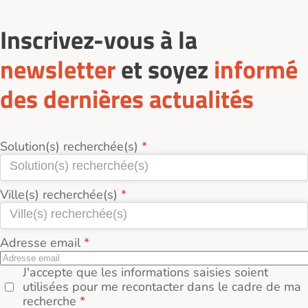
échanger sur les besoins et convenir d’une visite
préalable.
Inscrivez-vous à la
newsletter
et soyez
informé
des dernières actualités
Solution(s) recherchée(s)
Ville(s) recherchée(s)
Adresse email
J'accepte que les informations saisies soient
utilisées pour me recontacter dans le cadre de ma
recherche