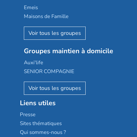
Domusvi
Emeis
Happy Senior
Maisons de Famille
Espace et vie
Korian
Aquarelia
Emera
Nexity edenea
Colisée
Les jardins d'Arcadie
Groupes maintien à domicile
Groupe SOS
Occitalia
Le Noble Âge
Auxi'life
Appartseniors
Almage
SENIOR COMPAGNIE
Villa beausoleil
Pavonis santé
AGE D'OR Services
Reseda
Résidalya
Stella management
Groupe aplus
Liens utiles
Les villages d'or
Sérénys
Presse
Résidences services Villa Médicis
Sites thématiques
Qui sommes-nous ?