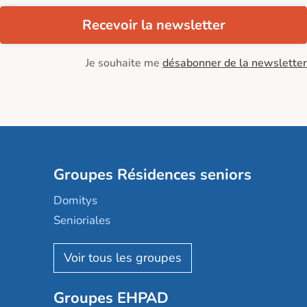
Recevoir la newsletter
Je souhaite me
désabonner de la newsletter
Groupes Résidences seniors
Domitys
Senioriales
Nohée
Les Résidentiels
Ovelia
Groupes EHPAD
Mobicap