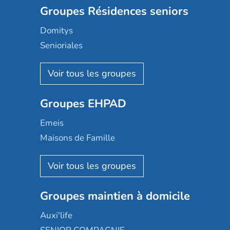
Groupes Résidences seniors
Domitys
Senioriales
Nohée
Les Résidentiels
Ovelia
Groupes EHPAD
Mobicap
Domusvi
Emeis
Happy Senior
Maisons de Famille
Espace et vie
Korian
Aquarelia
Emera
Nexity edenea
Colisée
Les jardins d'Arcadie
Groupes maintien à domicile
Groupe SOS
Occitalia
Le Noble Âge
Auxi'life
Appartseniors
Almage