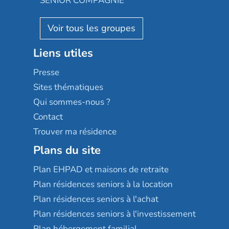
SENIOR COMPAGNIE
Villa beausoleil
Pavonis santé
AGE D'OR Services
Reseda
Résidalya
Stella management
Groupe aplus
Liens utiles
Les villages d'or
Sérénys
Presse
Résidences services Villa Médicis
Sites thématiques
Qui sommes-nous ?
Contact
Trouver ma résidence
Plans du site
Plan EHPAD et maisons de retraite
Plan résidences seniors à la location
Plan résidences seniors à l'achat
Plan résidences seniors à l'investissement
Plan hébergement familial