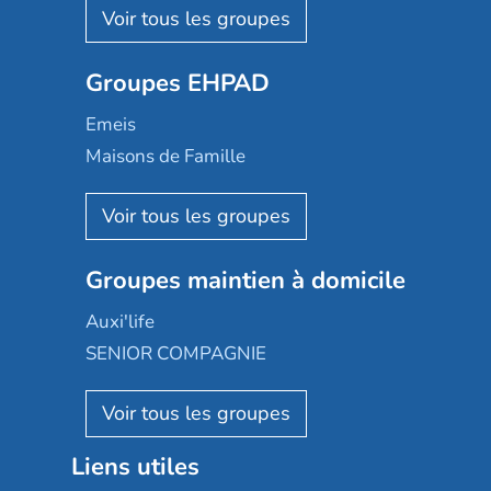
Les Résidentiels
Ovelia
Groupes EHPAD
Mobicap
Domusvi
Emeis
Happy Senior
Maisons de Famille
Espace et vie
Korian
Aquarelia
Emera
Nexity edenea
Colisée
Les jardins d'Arcadie
Groupes maintien à domicile
Groupe SOS
Occitalia
Le Noble Âge
Auxi'life
Appartseniors
Almage
SENIOR COMPAGNIE
Villa beausoleil
Pavonis santé
AGE D'OR Services
Reseda
Résidalya
Stella management
Groupe aplus
Liens utiles
Les villages d'or