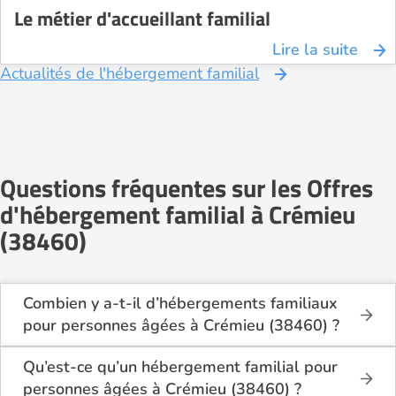
Le métier d'accueillant familial
Lire la suite
Actualités de l'hébergement familial
Questions fréquentes sur les Offres
d'hébergement familial à Crémieu
(38460)
Combien y a-t-il d’hébergements familiaux
pour personnes âgées à Crémieu (38460) ?
Sur Logement-seniors.com, on recense actuellement
2 hébergements familiaux pour personnes âgées à
Qu’est-ce qu’un hébergement familial pour
Crémieu (38460) en 2026.
personnes âgées à Crémieu (38460) ?