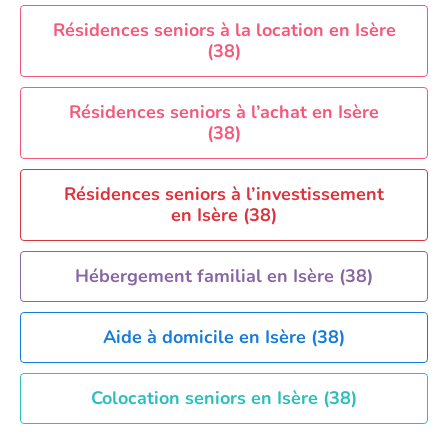
EHPAD Paris
Résidences seniors à la location en Isère
(38)
EHPAD Royan
EHPAD Saint-Etienne
Résidences seniors à l’achat en Isère
EHPAD Toulouse
(38)
EHPAD Tours
EHPAD Troyes
Résidences seniors à l’investissement
Recherche par ville
en Isère (38)
Hébergement familial en Isère (38)
Aide à domicile en Isère (38)
Colocation seniors en Isère (38)