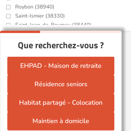
Roybon (38940)
Saint-Ismier (38330)
Saint-Jean-de-Bournay (38440)
Saint-Laurent-du-Pont (38380)
Que recherchez-vous ?
Saint-Martin-d'Hères (38400)
Saint-Martin-le-Vinoux (38950)
Tullins (38210)
EHPAD - Maison de retraite
Vienne (38200)
Vif (38450)
Résidence seniors
Vinay (38470)
Voiron (38500)
Habitat partagé - Colocation
Échirolles (38130)
Voir toutes les villes du département
Maintien à domicile