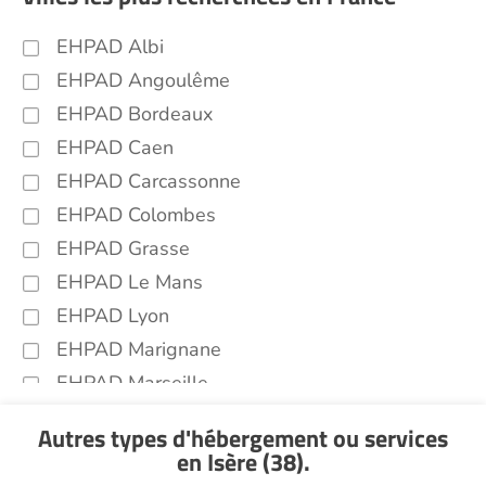
EHPAD Albi
EHPAD Angoulême
EHPAD Bordeaux
EHPAD Caen
EHPAD Carcassonne
EHPAD Colombes
EHPAD Grasse
EHPAD Le Mans
EHPAD Lyon
EHPAD Marignane
EHPAD Marseille
EHPAD Montpellier
Autres types d'hébergement ou services
EHPAD Nantes
en Isère (38)
.
EHPAD Nice