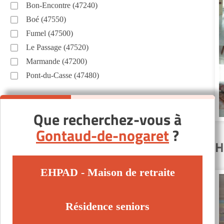
Bon-Encontre (47240)
Boé (47550)
Fumel (47500)
Le Passage (47520)
Marmande (47200)
Pont-du-Casse (47480)
Que recherchez-vous à
Gontaud-de-nogaret
?
H
EHPAD - Maison de retraite
Résidence seniors