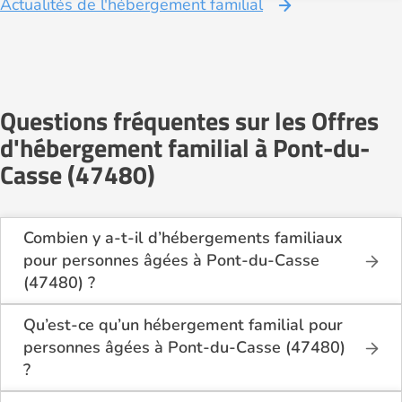
Actualités de l'hébergement familial
Questions fréquentes sur les Offres
d'hébergement familial à Pont-du-
Casse (47480)
Combien y a-t-il d’hébergements familiaux
pour personnes âgées à Pont-du-Casse
(47480) ?
Sur Logement-seniors.com, on recense actuellement
1 hébergements familiaux pour personnes âgées à
Qu’est-ce qu’un hébergement familial pour
Pont-du-Casse (47480) en 2026.
personnes âgées à Pont-du-Casse (47480)
Ces structures offrent un cadre de vie chaleureux et
?
sécurisant, idéal pour les seniors souhaitant vivre
L’hébergement familial permet à une personne âgée
dans un environnement plus intime que celui d’un