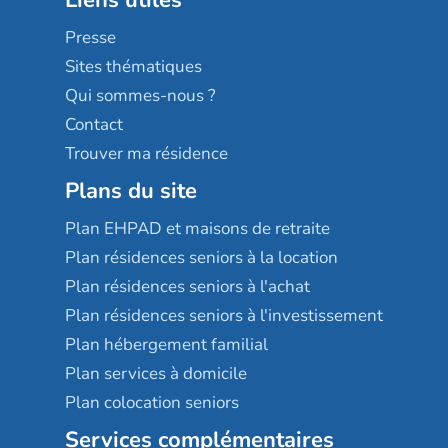
Liens utiles
Les villages d'or
Sérénys
Presse
Résidences services Villa Médicis
Sites thématiques
Qui sommes-nous ?
Contact
Trouver ma résidence
Plans du site
Plan EHPAD et maisons de retraite
Plan résidences seniors à la location
Plan résidences seniors à l'achat
Plan résidences seniors à l'investissement
Plan hébergement familial
Plan services à domicile
Plan colocation seniors
Services complémentaires