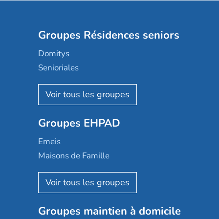
Groupes Résidences seniors
Domitys
Senioriales
Nohée
Les Résidentiels
Ovelia
Groupes EHPAD
Mobicap
Domusvi
Emeis
Happy Senior
Maisons de Famille
Espace et vie
Korian
Aquarelia
Emera
Nexity edenea
Colisée
Les jardins d'Arcadie
Groupes maintien à domicile
Groupe SOS