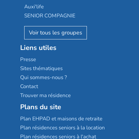
Occitalia
Le Noble Âge
Auxi'life
Appartseniors
Almage
SENIOR COMPAGNIE
Villa beausoleil
Pavonis santé
AGE D'OR Services
Reseda
Résidalya
Stella management
Groupe aplus
Liens utiles
Les villages d'or
Sérénys
Presse
Résidences services Villa Médicis
Sites thématiques
Qui sommes-nous ?
Contact
Trouver ma résidence
Plans du site
Plan EHPAD et maisons de retraite
Plan résidences seniors à la location
Plan résidences seniors à l'achat