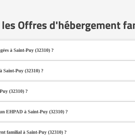
 les Offres d'hébergement fam
gées à Saint-Puy (32310) ?
s familiaux pour personnes âgées à Saint-Puy (32310) en 2026.
al pour les seniors souhaitant vivre dans un environnement plus intime qu
à Saint-Puy (32310) ?
 au domicile d’un accueillant familial agréé par le département.
d’une présence quotidienne et d’un accompagnement personnalisé, tout e
-Puy (32310) ?
seules ou en couple, qui souhaitent vivre dans un cadre familial plutôt
ce et accompagnement quotidien.
et un EHPAD à Saint-Puy (32310) ?
lier agréé, dans un environnement domestique et convivial.
nnes en forte perte d’autonomie.
nt familial à Saint-Puy (32310) ?