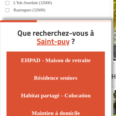
L'Isle-Jourdain (32600)
Razengues (32600)
Que recherchez-vous à
Saint-puy
?
EHPAD - Maison de retraite
H
Résidence seniors
Habitat partagé - Colocation
Maintien à domicile