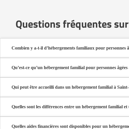
Questions fréquentes sur
Combien y a-t-il d’hébergements familiaux pour personnes â
Sur Logement-seniors.com, on recense actuellement 1 hébergement
Ces structures offrent un cadre de vie chaleureux et sécurisant, idé
Qu’est-ce qu’un hébergement familial pour personnes âgées 
L’hébergement familial permet à une personne âgée d’être accueillie
Elle y bénéficie d’un cadre de vie convivial, de repas partagés, 
Qui peut être accueilli dans un hébergement familial à Saint
Ce mode d’accueil s’adresse aux personnes âgées de plus de 60 ans, 
d’autonomie peuvent y trouver un bon équilibre entre indépendan
Quelles sont les différences entre un hébergement familial 
L’hébergement familial accueille les seniors chez un particu
L’EHPAD est une structure médicalisée accueillant des perso
Quelles aides financières sont disponibles pour un hébergeme