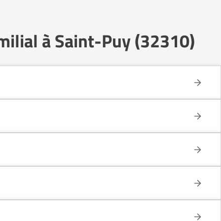
ilial à Saint-Puy (32310)
e celui d’un établissement collectif.
n conservant une grande autonomie.
 que dans une structure médicalisée. Les personnes en légère perte