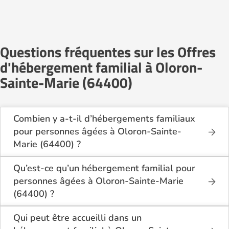
Questions fréquentes sur les Offres
d'hébergement familial à Oloron-
Sainte-Marie (64400)
Combien y a-t-il d’hébergements familiaux
pour personnes âgées à Oloron-Sainte-
Marie (64400) ?
Sur Logement-seniors.com, on recense actuellement
1 hébergements familiaux pour personnes âgées à
Qu’est-ce qu’un hébergement familial pour
Oloron-Sainte-Marie (64400) en 2026.
personnes âgées à Oloron-Sainte-Marie
Ces structures offrent un cadre de vie chaleureux et
(64400) ?
sécurisant, idéal pour les seniors souhaitant vivre
L’hébergement familial permet à une personne âgée
dans un environnement plus intime que celui d’un
d’être accueillie au domicile d’un accueillant familial
Qui peut être accueilli dans un
établissement collectif.
agréé par le département.