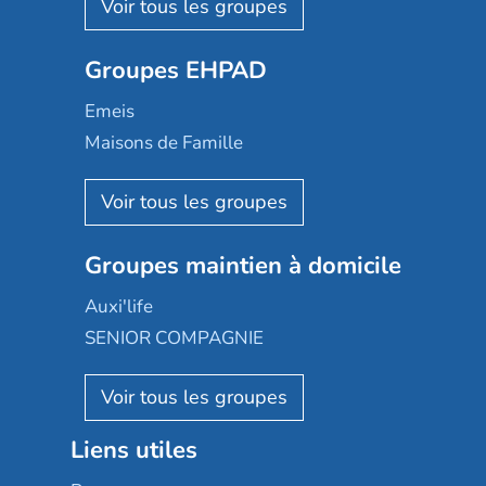
Les Résidentiels
Ovelia
Groupes EHPAD
Mobicap
Domusvi
Emeis
Happy Senior
Maisons de Famille
Espace et vie
Korian
Aquarelia
Emera
Nexity edenea
Colisée
Les jardins d'Arcadie
Groupes maintien à domicile
Groupe SOS
Occitalia
Le Noble Âge
Auxi'life
Appartseniors
Almage
SENIOR COMPAGNIE
Villa beausoleil
Pavonis santé
AGE D'OR Services
Reseda
Résidalya
Stella management
Groupe aplus
Liens utiles
Les villages d'or
Sérénys