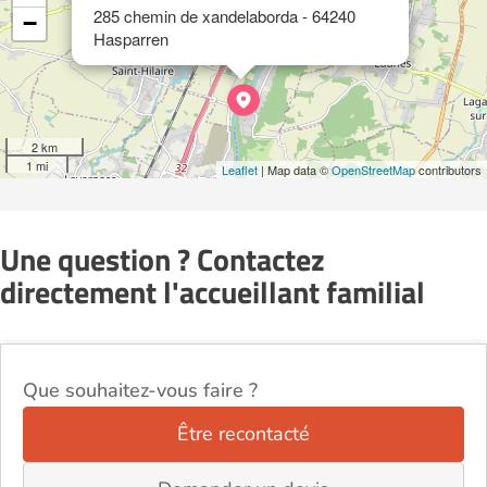
285 chemin de xandelaborda - 64240
−
Hasparren
2 km
1 mi
Leaflet
| Map data ©
OpenStreetMap
contributors
Une question ? Contactez
directement l'accueillant familial
Que souhaitez-vous faire ?
Être recontacté