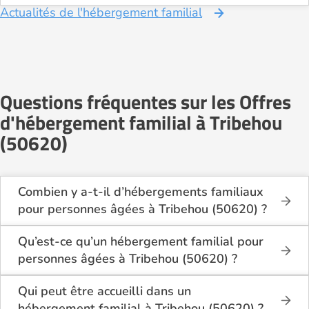
Actualités de l'hébergement familial
Questions fréquentes sur les Offres
d'hébergement familial à Tribehou
(50620)
Combien y a-t-il d’hébergements familiaux
pour personnes âgées à Tribehou (50620) ?
Sur Logement-seniors.com, on recense actuellement
1 hébergements familiaux pour personnes âgées à
Qu’est-ce qu’un hébergement familial pour
Tribehou (50620) en 2026.
personnes âgées à Tribehou (50620) ?
Ces structures offrent un cadre de vie chaleureux et
L’hébergement familial permet à une personne âgée
sécurisant, idéal pour les seniors souhaitant vivre
d’être accueillie au domicile d’un accueillant familial
Qui peut être accueilli dans un
dans un environnement plus intime que celui d’un
agréé par le département.
hébergement familial à Tribehou (50620) ?