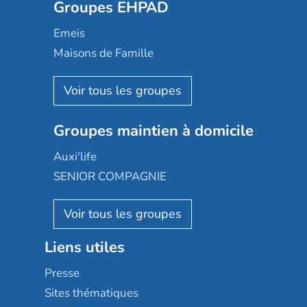
Groupes EHPAD
Mobicap
Domusvi
Emeis
Happy Senior
Maisons de Famille
Espace et vie
Korian
Aquarelia
Emera
Nexity edenea
Colisée
Les jardins d'Arcadie
Groupes maintien à domicile
Groupe SOS
Occitalia
Le Noble Âge
Auxi'life
Appartseniors
Almage
SENIOR COMPAGNIE
Villa beausoleil
Pavonis santé
AGE D'OR Services
Reseda
Résidalya
Stella management
Groupe aplus
Liens utiles
Les villages d'or
Sérénys
Presse
Résidences services Villa Médicis
Sites thématiques