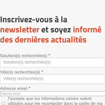
Des temps de loisirs, de sorties et d’échanges
échanger sur les besoins et convenir d’une visite
(50620).
contribuent à maintenir le lien social.
préalable.
Inscrivez-vous à la
newsletter
et soyez
informé
des dernières actualités
Solution(s) recherchée(s)
Ville(s) recherchée(s)
Adresse email
J'accepte que les informations saisies soient
utilisées pour me recontacter dans le cadre de ma