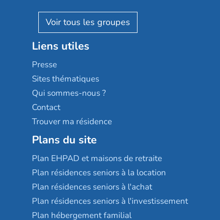
Villa beausoleil
Pavonis santé
AGE D'OR Services
Reseda
Résidalya
Stella management
Groupe aplus
Liens utiles
Les villages d'or
Sérénys
Presse
Résidences services Villa Médicis
Sites thématiques
Qui sommes-nous ?
Contact
Trouver ma résidence
Plans du site
Plan EHPAD et maisons de retraite
Plan résidences seniors à la location
Plan résidences seniors à l'achat
Plan résidences seniors à l'investissement
Plan hébergement familial