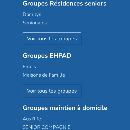
Groupes Résidences seniors
Domitys
Senioriales
Nohée
Les Résidentiels
Ovelia
Groupes EHPAD
Mobicap
Domusvi
Emeis
Happy Senior
Maisons de Famille
Espace et vie
Korian
Aquarelia
Emera
Nexity edenea
Colisée
Les jardins d'Arcadie
Groupes maintien à domicile
Groupe SOS
Occitalia
Le Noble Âge
Auxi'life
Appartseniors
Almage
SENIOR COMPAGNIE