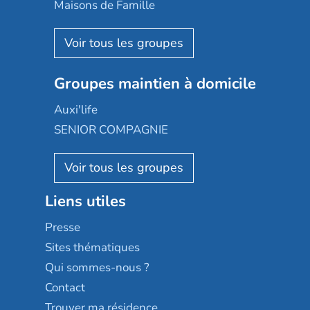
Happy Senior
Maisons de Famille
Espace et vie
Korian
Aquarelia
Emera
Nexity edenea
Colisée
Les jardins d'Arcadie
Groupes maintien à domicile
Groupe SOS
Occitalia
Le Noble Âge
Auxi'life
Appartseniors
Almage
SENIOR COMPAGNIE
Villa beausoleil
Pavonis santé
AGE D'OR Services
Reseda
Résidalya
Stella management
Groupe aplus
Liens utiles
Les villages d'or
Sérénys
Presse
Résidences services Villa Médicis
Sites thématiques
Qui sommes-nous ?
Contact
Trouver ma résidence