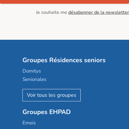
Je souhaite me
désabonner de la newsletter
Groupes Résidences seniors
Domitys
Senioriales
Nohée
Les Résidentiels
Ovelia
Groupes EHPAD
Mobicap
Domusvi
Emeis