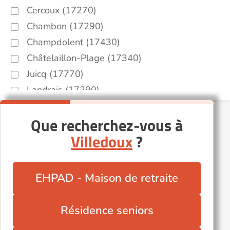
Cercoux (17270)
Chambon (17290)
Champdolent (17430)
Châtelaillon-Plage (17340)
Juicq (17770)
Landrais (17290)
Le Thou (17290)
Que recherchez-vous à
Mirambeau (17150)
Villedoux
?
Montlieu-la-Garde (17210)
Saint-Aigulin (17360)
Saint-Hippolyte (17430)
EHPAD - Maison de retraite
Saint-Loup (17380)
Taugon (17170)
Résidence seniors
Villars-en-Pons (17260)