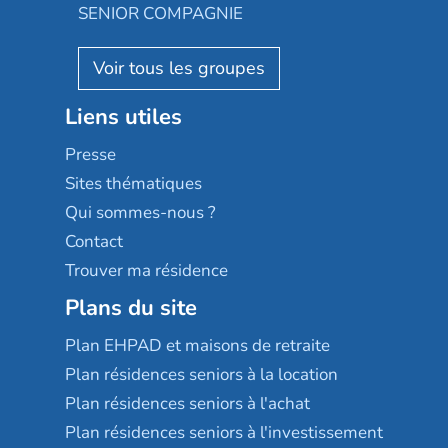
Appartseniors
Almage
SENIOR COMPAGNIE
Villa beausoleil
Pavonis santé
AGE D'OR Services
Reseda
Résidalya
Stella management
Groupe aplus
Liens utiles
Les villages d'or
Sérénys
Presse
Résidences services Villa Médicis
Sites thématiques
Qui sommes-nous ?
Contact
Trouver ma résidence
Plans du site
Plan EHPAD et maisons de retraite
Plan résidences seniors à la location
Plan résidences seniors à l'achat
Plan résidences seniors à l'investissement