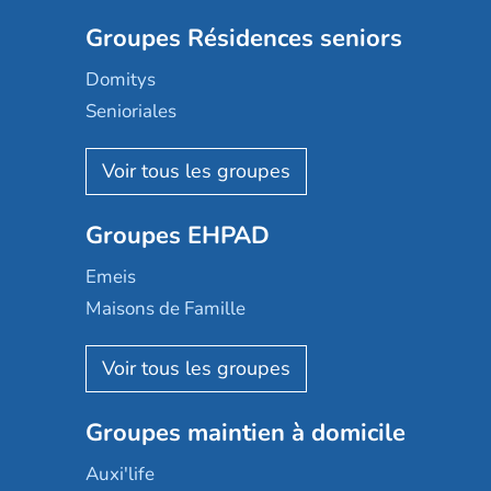
Groupes Résidences seniors
Domitys
Senioriales
Nohée
Les Résidentiels
Ovelia
Groupes EHPAD
Mobicap
Domusvi
Emeis
Happy Senior
Maisons de Famille
Espace et vie
Korian
Aquarelia
Emera
Nexity edenea
Colisée
Les jardins d'Arcadie
Groupes maintien à domicile
Groupe SOS
Occitalia
Le Noble Âge
Auxi'life