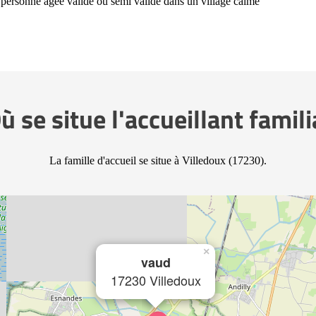
e personne agée valide ou semi valide dans un village calme
ù se situe l'accueillant famili
La famille d'accueil se situe à Villedoux (17230).
×
vaud
17230 Villedoux