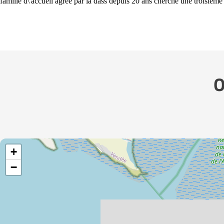
famille d\'accueil agrée par la dass depuis 20 ans cherche une troisiem
O
+
−