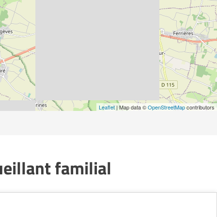
Leaflet
| Map data ©
OpenStreetMap
contributors
illant familial