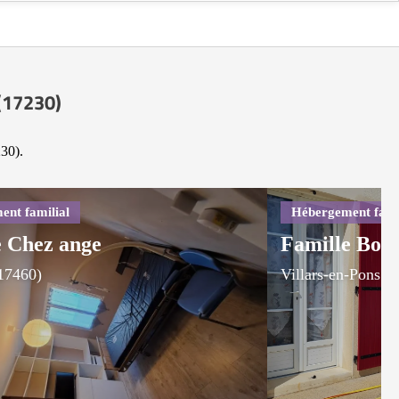
 (17230)
230).
e Chez ange
Famille Bou
(17460)
Villars-en-Pons (