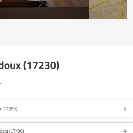
edoux (17230)
.
n (17290)
lent (17430)