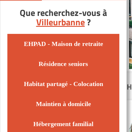
Que recherchez-vous à
Villeurbanne
?
EHPAD - Maison de retraite
Résidence seniors
Habitat partagé - Colocation
H
Maintien à domicile
Hébergement familial