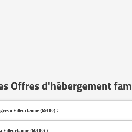
es Offres d'hébergement fami
gées à Villeurbanne (69100) ?
s familiaux pour personnes âgées à Villeurbanne (69100) en 2026.
al pour les seniors souhaitant vivre dans un environnement plus intime qu
à Villeurbanne (69100) ?