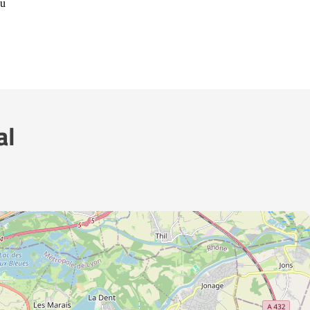
ou
al