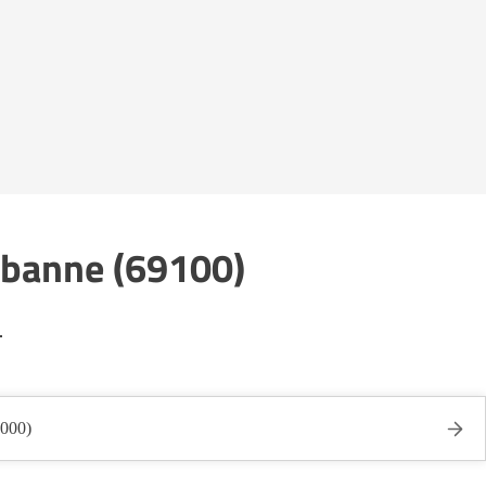
urbanne (69100)
.
9000)