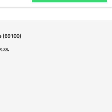
e (69100)
9100).