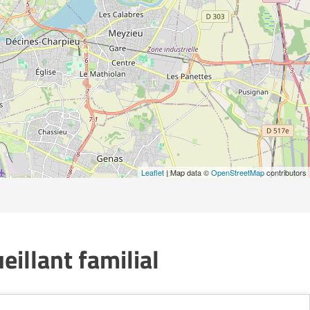
Leaflet
| Map data ©
OpenStreetMap
contributors
illant familial