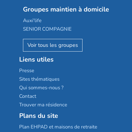
Colisée
Les jardins d'Arcadie
Groupes maintien à domicile
Groupe SOS
Occitalia
Le Noble Âge
Auxi'life
Appartseniors
Almage
SENIOR COMPAGNIE
Villa beausoleil
Pavonis santé
AGE D'OR Services
Reseda
Résidalya
Stella management
Groupe aplus
Liens utiles
Les villages d'or
Sérénys
Presse
Résidences services Villa Médicis
Sites thématiques
Qui sommes-nous ?
Contact
Trouver ma résidence
Plans du site
Plan EHPAD et maisons de retraite