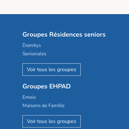
Groupes Résidences seniors
Domitys
Senioriales
Nohée
Les Résidentiels
Ovelia
Groupes EHPAD
Mobicap
Domusvi
Emeis
Happy Senior
Maisons de Famille
Espace et vie
Korian
Aquarelia
Emera
Nexity edenea