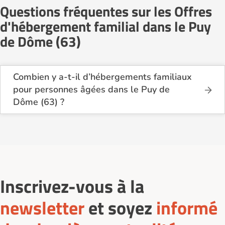
Questions fréquentes sur les Offres
d'hébergement familial dans le Puy
de Dôme (63)
Combien y a-t-il d’hébergements familiaux
pour personnes âgées dans le Puy de
Dôme (63) ?
Sur Logement-seniors.com, on recense actuellement
1 hébergements familiaux pour personnes âgées
dans le Puy de Dôme (63) en 2026.
Ces structures offrent un cadre de vie chaleureux et
sécurisant, idéal pour les seniors souhaitant vivre
dans un environnement plus intime que celui d’un
établissement collectif.
Inscrivez-vous à la
newsletter
et soyez
informé