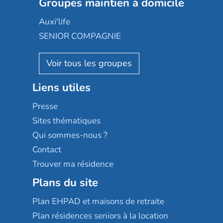
Les jardins d'Arcadie
Groupes maintien à domicile
Groupe SOS
Occitalia
Le Noble Âge
Auxi'life
Appartseniors
Almage
SENIOR COMPAGNIE
Villa beausoleil
Pavonis santé
AGE D'OR Services
Reseda
Résidalya
Stella management
Groupe aplus
Liens utiles
Les villages d'or
Sérénys
Presse
Résidences services Villa Médicis
Sites thématiques
Qui sommes-nous ?
Contact
Trouver ma résidence
Plans du site
Plan EHPAD et maisons de retraite
Plan résidences seniors à la location