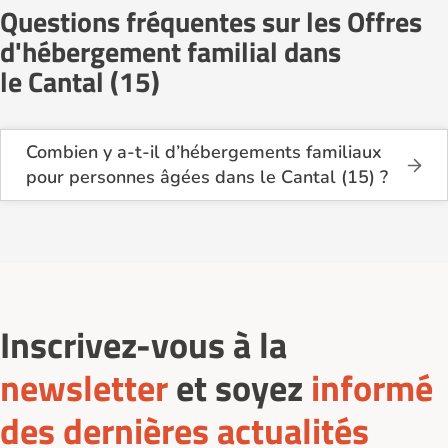
Questions fréquentes sur les Offres
d'hébergement familial dans
le Cantal (15)
Combien y a-t-il d’hébergements familiaux
pour personnes âgées dans le Cantal (15) ?
Sur Logement-seniors.com, on recense actuellement
3 hébergements familiaux pour personnes âgées
dans le Cantal (15) en 2026.
Ces structures offrent un cadre de vie chaleureux et
sécurisant, idéal pour les seniors souhaitant vivre
dans un environnement plus intime que celui d’un
établissement collectif.
Inscrivez-vous à la
newsletter
et soyez
informé
des dernières actualités