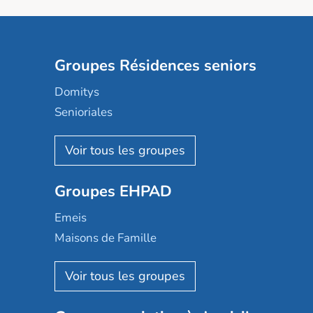
Groupes Résidences seniors
Domitys
Senioriales
Nohée
Les Résidentiels
Ovelia
Groupes EHPAD
Mobicap
Domusvi
Emeis
Happy Senior
Maisons de Famille
Espace et vie
Korian
Aquarelia
Emera
Nexity edenea
Colisée