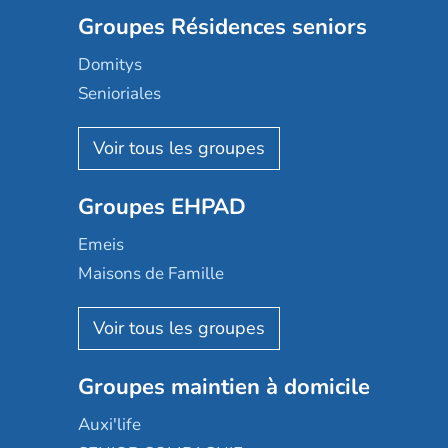
Groupes Résidences seniors
Domitys
Senioriales
Nohée
Les Résidentiels
Ovelia
Groupes EHPAD
Mobicap
Domusvi
Emeis
Happy Senior
Maisons de Famille
Espace et vie
Korian
Aquarelia
Emera
Nexity edenea
Colisée
Les jardins d'Arcadie
Groupes maintien à domicile
Groupe SOS
Occitalia
Le Noble Âge
Auxi'life
Appartseniors
Almage