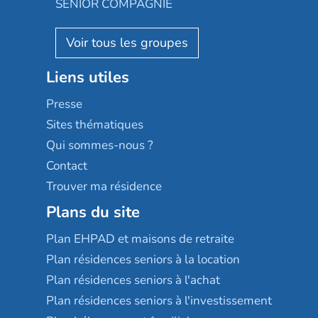
SENIOR COMPAGNIE
Villa beausoleil
Pavonis santé
AGE D'OR Services
Reseda
Résidalya
Stella management
Groupe aplus
Liens utiles
Les villages d'or
Sérénys
Presse
Résidences services Villa Médicis
Sites thématiques
Qui sommes-nous ?
Contact
Trouver ma résidence
Plans du site
Plan EHPAD et maisons de retraite
Plan résidences seniors à la location
Plan résidences seniors à l'achat
Plan résidences seniors à l'investissement