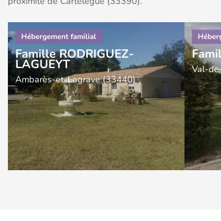
proximité de Cartelègue (33390).
Famille RODRIGUEZ-
Fami
LAGUEYT
Val-de
Ambarès-et-Lagrave (33440)