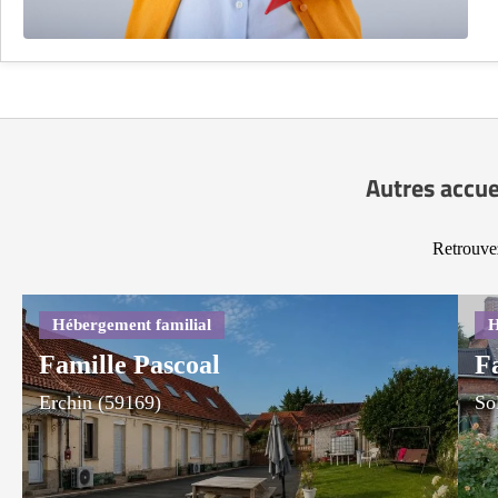
Autres accue
Retrouvez
Famille Pascoal
F
Erchin (59169)
So