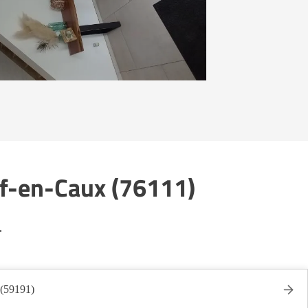
uf-en-Caux (76111)
.
 (59191)