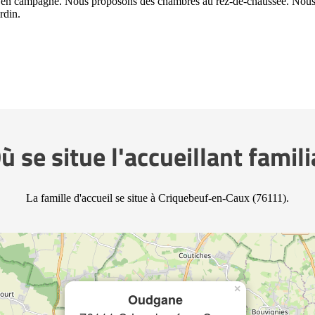
ison en campagne. Nous proposons des chambres au rez-de-chaussée. Nou
rdin.
ù se situe l'accueillant famili
La famille d'accueil se situe à Criquebeuf-en-Caux (76111).
×
Oudgane