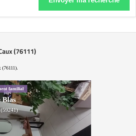
Envoyer ma recherche
-Caux (76111)
x (76111).
 Blas
 (59241)