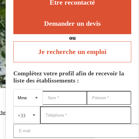
Être recontacté
Demander un devis
ou
Je recherche un emploi
Complétez votre profil afin de recevoir la
liste des établissements :
che
+33