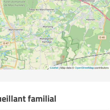
Leaflet
| Map data ©
OpenStreetMap
contributors
illant familial