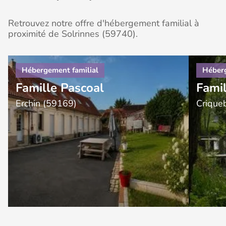
Retrouvez notre offre d'hébergement familial à
proximité de Solrinnes (59740).
Famille Pascoal
Fami
Erchin (59169)
Crique