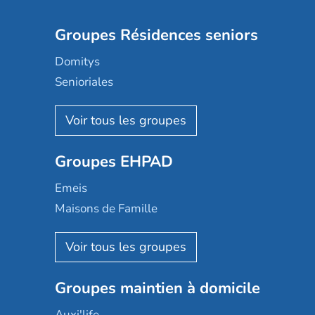
Groupes Résidences seniors
Domitys
Senioriales
Nohée
Les Résidentiels
Ovelia
Groupes EHPAD
Mobicap
Domusvi
Emeis
Happy Senior
Maisons de Famille
Espace et vie
Korian
Aquarelia
Emera
Nexity edenea
Colisée
Les jardins d'Arcadie
Groupes maintien à domicile
Groupe SOS
Occitalia
Le Noble Âge
Auxi'life