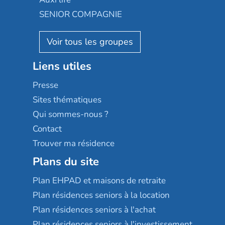
Appartseniors
Almage
SENIOR COMPAGNIE
Villa beausoleil
Pavonis santé
AGE D'OR Services
Reseda
Résidalya
Stella management
Groupe aplus
Liens utiles
Les villages d'or
Sérénys
Presse
Résidences services Villa Médicis
Sites thématiques
Qui sommes-nous ?
Contact
Trouver ma résidence
Plans du site
Plan EHPAD et maisons de retraite
Plan résidences seniors à la location
Plan résidences seniors à l'achat
Plan résidences seniors à l'investissement