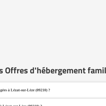
s Offres d'hébergement famil
gées à Lézat-sur-Lèze (09210) ?
s familiaux pour personnes âgées à Lézat-sur-Lèze (09210) en 2026.
al pour les seniors souhaitant vivre dans un environnement plus intime qu