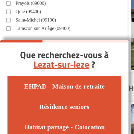
Prayols (09000)
Quié (09400)
Saint-Michel (09100)
Tarascon-sur-Ariège (09400)
Que recherchez-vous à
Lezat-sur-leze
?
H
EHPAD - Maison de retraite
Résidence seniors
Habitat partagé - Colocation