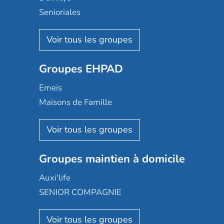
Senioriales
Nohée
Les Résidentiels
Ovelia
Groupes EHPAD
Mobicap
Domusvi
Emeis
Happy Senior
Maisons de Famille
Espace et vie
Korian
Aquarelia
Emera
Nexity edenea
Colisée
Les jardins d'Arcadie
Groupes maintien à domicile
Groupe SOS
Occitalia
Le Noble Âge
Auxi'life
Appartseniors
Almage
SENIOR COMPAGNIE
Villa beausoleil
Pavonis santé
AGE D'OR Services
Reseda
Résidalya