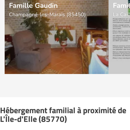
Famille Gaudin
Famil
Champagné-les-Marais (85450)
La Cail
Hébergement familial à proximité de
L'Île-d'Elle (85770)