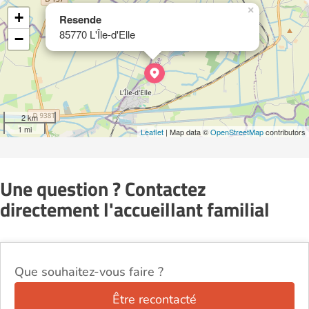
×
+
Resende
85770 L'Île-d'Elle
−
2 km
1 mi
Leaflet
| Map data ©
OpenStreetMap
contributors
Une question ? Contactez
directement l'accueillant familial
Que souhaitez-vous faire ?
Être recontacté