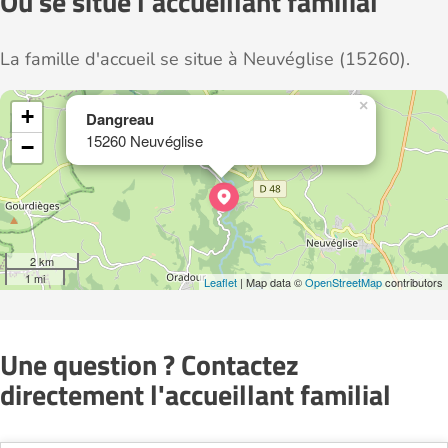
Où se situe l'accueillant familial
La famille d'accueil se situe à Neuvéglise (15260).
×
+
Dangreau
15260 Neuvéglise
−
2 km
1 mi
Leaflet
| Map data ©
OpenStreetMap
contributors
Une question ? Contactez
directement l'accueillant familial