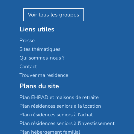
Villa beausoleil
Pavonis santé
AGE D'OR Services
Reseda
Résidalya
Stella management
Groupe aplus
Liens utiles
Les villages d'or
Sérénys
Presse
Résidences services Villa Médicis
Sites thématiques
Qui sommes-nous ?
Contact
Trouver ma résidence
Plans du site
Plan EHPAD et maisons de retraite
Plan résidences seniors à la location
Plan résidences seniors à l'achat
Plan résidences seniors à l'investissement
Plan hébergement familial