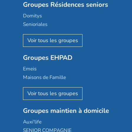
Groupes Résidences seniors
Domitys
Senioriales
Nohée
Les Résidentiels
Ovelia
Groupes EHPAD
Mobicap
Domusvi
Emeis
Happy Senior
Maisons de Famille
Espace et vie
Korian
Aquarelia
Emera
Nexity edenea
Colisée
Les jardins d'Arcadie
Groupes maintien à domicile
Groupe SOS
Occitalia
Le Noble Âge
Auxi'life
Appartseniors
Almage
SENIOR COMPAGNIE