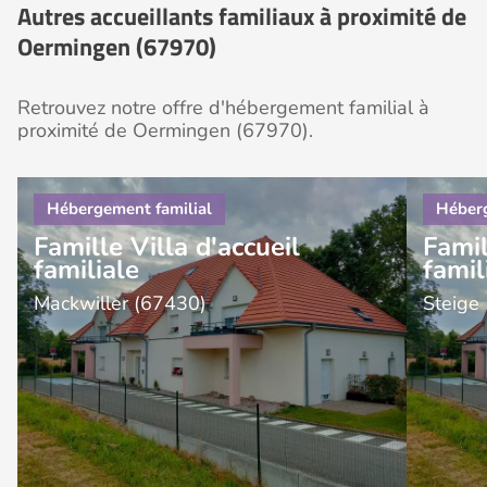
Autres accueillants familiaux à proximité de
Oermingen (67970)
Retrouvez notre offre d'hébergement familial à
proximité de Oermingen (67970).
Famille Villa d'accueil
Famil
familiale
famil
Mackwiller (67430)
Steige