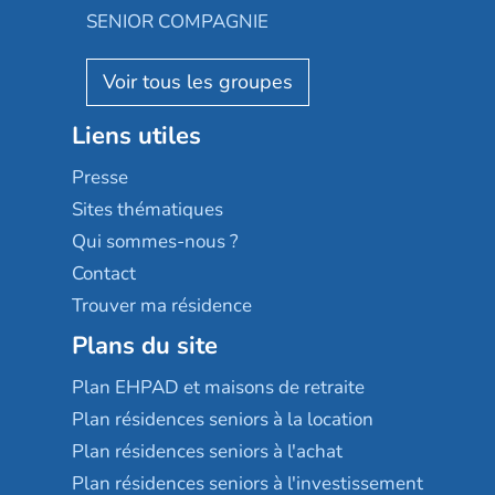
Appartseniors
Almage
SENIOR COMPAGNIE
Villa beausoleil
Pavonis santé
AGE D'OR Services
Reseda
Résidalya
Stella management
Groupe aplus
Liens utiles
Les villages d'or
Sérénys
Presse
Résidences services Villa Médicis
Sites thématiques
Qui sommes-nous ?
Contact
Trouver ma résidence
Plans du site
Plan EHPAD et maisons de retraite
Plan résidences seniors à la location
Plan résidences seniors à l'achat
Plan résidences seniors à l'investissement