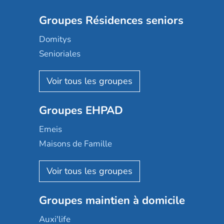
Groupes Résidences seniors
Domitys
Senioriales
Nohée
Les Résidentiels
Ovelia
Groupes EHPAD
Mobicap
Domusvi
Emeis
Happy Senior
Maisons de Famille
Espace et vie
Korian
Aquarelia
Emera
Nexity edenea
Colisée
Les jardins d'Arcadie
Groupes maintien à domicile
Groupe SOS
Occitalia
Le Noble Âge
Auxi'life