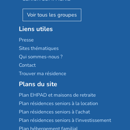
Villa beausoleil
Pavonis santé
AGE D'OR Services
Reseda
Résidalya
Stella management
Groupe aplus
Liens utiles
Les villages d'or
Sérénys
Presse
Résidences services Villa Médicis
Sites thématiques
Qui sommes-nous ?
Contact
Trouver ma résidence
Plans du site
Plan EHPAD et maisons de retraite
Plan résidences seniors à la location
Plan résidences seniors à l'achat
Plan résidences seniors à l'investissement
Plan hébergement familial