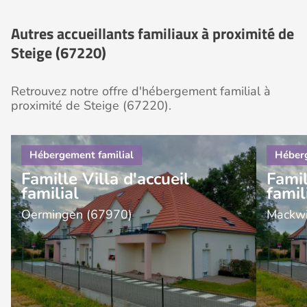
Autres accueillants familiaux à proximité de
Steige (67220)
Retrouvez notre offre d'hébergement familial à
proximité de Steige (67220).
Famille Villa d'accueil
Famil
familial
famil
Oermingen (67970)
Mackwi