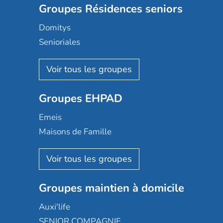
Groupes Résidences seniors
Domitys
Senioriales
Nohée
Les Résidentiels
Ovelia
Groupes EHPAD
Mobicap
Domusvi
Emeis
Happy Senior
Maisons de Famille
Espace et vie
Korian
Aquarelia
Emera
Nexity edenea
Colisée
Les jardins d'Arcadie
Groupes maintien à domicile
Groupe SOS
Occitalia
Le Noble Âge
Auxi'life
Appartseniors
Almage
SENIOR COMPAGNIE