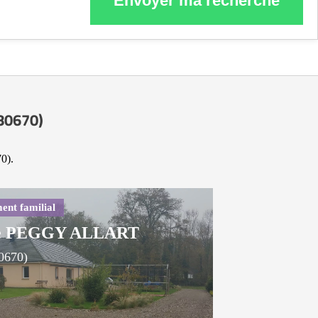
Envoyer ma recherche
(80670)
0).
le PEGGY ALLART
80670)