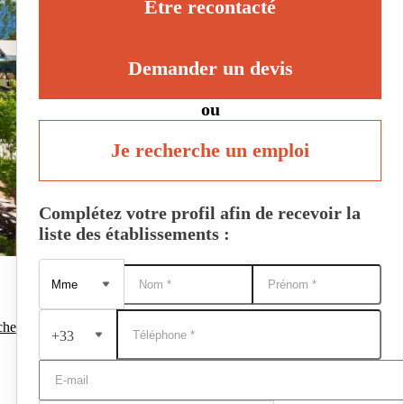
Être recontacté
Demander un devis
ou
Je recherche un emploi
Complétez votre profil afin de recevoir la
liste des établissements :
che
+33