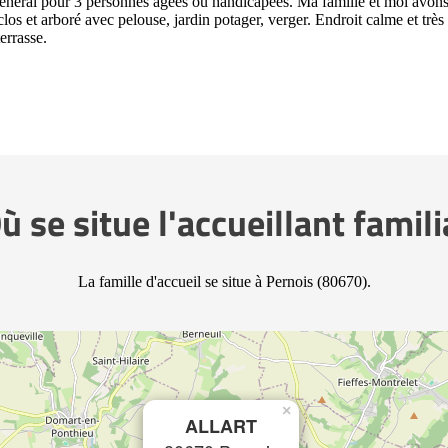
l général pour 3 personnes âgèes ou handicapées. Ma famille et moi avon
los et arboré avec pelouse, jardin potager, verger. Endroit calme et très
errasse.
ù se situe l'accueillant famili
La famille d'accueil se situe à Pernois (80670).
×
ALLART