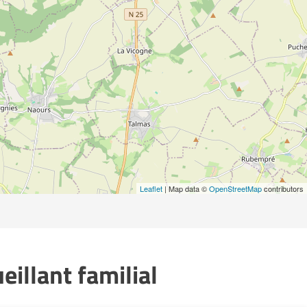
Leaflet
| Map data ©
OpenStreetMap
contributors
illant familial