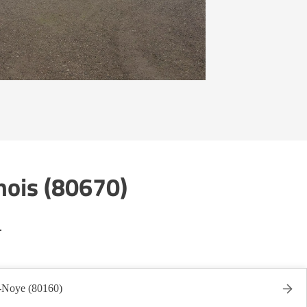
nois (80670)
.
r-Noye (80160)