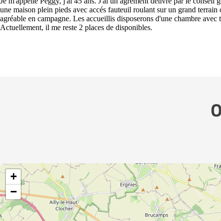
Je m'appelle Peggy, j'ai 45 ans. J'ai un agrément délivré par le consei
une maison plein pieds avec accés fauteuil roulant sur un grand terrain c
agréable en campagne. Les accueillis disposerons d'une chambre avec t
Actuellement, il me reste 2 places de disponibles.
O
+
−