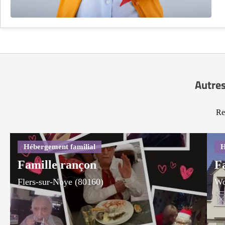
Autres
Re
Famille rançon
F
Flers-sur-Noye (80160)
Wo